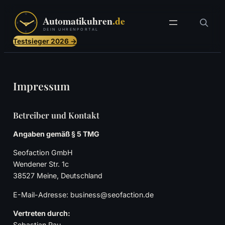
Zum
Inhalt
springen
Testsieger 2026 →
Impressum
Betreiber und Kontakt
Angaben gemäß § 5 TMG
Seofaction GmbH
Wendener Str. 1c
38527 Meine, Deutschland
E-Mail-Adresse: business@seofaction.de
Vertreten durch:
Sebastian Rau